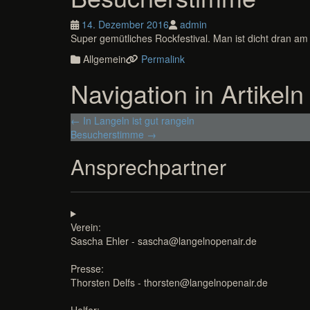
14. Dezember 2016
admin
Super gemütliches Rockfestival. Man ist dicht dran a
Allgemein
Permalink
Navigation in Artikeln
←
In Langeln ist gut rangeln
Besucherstimme
→
Ansprechpartner
Verein:
Sascha Ehler - sascha@langelnopenair.de
Presse:
Thorsten Delfs - thorsten@langelnopenair.de