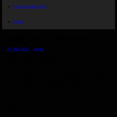
Festival-Guide 2026
Presse
Langeln Open Air 2021 abgesagt
25. Mai 2021
admin
Schweren Herzens müssen wir Euch leider mitteilen, dass wir das
Langeln Open Air auf das nächste Jahr verschieben werden. Auch,
wenn sich die Infektionszahlen des Coronavirus erfreulicherweise
Stück für Stück verbessern, so ist es uns weiterhin nicht möglich das
Festival so stattfinden zu lassen, wie wir es kennen und lieben.
Einschnitte bei der Besucheranzahl, Abstandsregeln, Maskenpflicht
oder Testorgien sind alles, nur kein Rock’n’Roll.
Alle, die im Besitz eines Tickets für das Langeln Open Air 2020
sind, können damit selbstverständlich uneingeschränkt auch das
LOA 2022 besuchen. Wer sein Ticket zurückgeben möchte, kann
dies tun in dem er oder sie uns eine PM hier via Facebook oder eine
E-Mail an post@langelnopenair.de schreibt. Den Rest klären wir
dann im Dialog.
Bleibt munter und Kopf hoch! Wir sind uns sicher, dass wir in