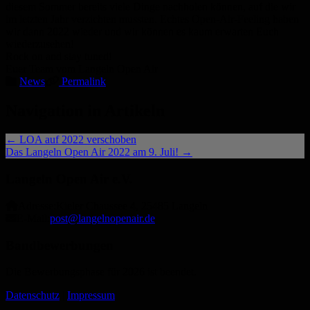
diesem Sommer bereits viele Dinge nachholen können, auf die wir
im letzten Jahr verzichten mussten. Echtes Open-Air-Feeling haben
wir dann 2022 wieder und wir können es kaum erwarten Euch
wiederzusehen!
Rock on and stay tuned!
Euer Team vom Langeln Open Air
News
Permalink
Navigation in Artikeln
←
LOA auf 2022 verschoben
Das Langeln Open Air 2022 am 9. Juli!
→
Langeln Open Air e.V.
Adresse:
Kieler Chaussee 4, 25485 Langeln
E-Mail:
post@langelnopenair.de
Bandbewerbungen
Die Bewerbungsphase für 2026 ist beendet.
Datenschutz
|
Impressum