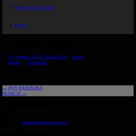
Festival-Guide 2026
Presse
ARRESTED DENIAL
23. Februar 2025
1. März 2026
admin
Bands
Permalink
Navigation in Artikeln
←
PAY PANDORA
MARCH
→
Langeln Open Air e.V.
Adresse:
Kieler Chaussee 4, 25485 Langeln
E-Mail:
post@langelnopenair.de
Bandbewerbungen